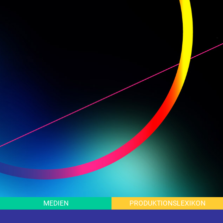
ME­DI­EN
P
R
O
D
U
K
T
I
O
N
S
L
E
X
I
K
O
N