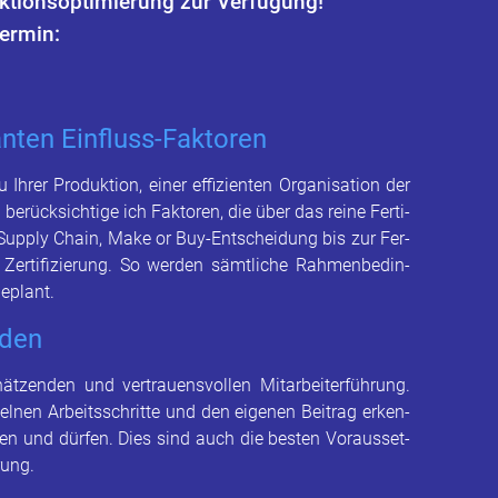
i­ons­op­ti­mie­rung zur Ver­fü­gung!
ter­min:
n­ten Ein­fluss-Fak­to­ren
r Pro­duk­ti­on, einer ef­fi­zi­en­ten Or­ga­ni­sa­ti­on der
­rück­sich­ti­ge ich Fak­to­ren, die über das reine Fer­ti­
e Sup­p­ly Chain, Make or Buy-Ent­schei­dung bis zur Fer­
 Zer­ti­fi­zie­rung. So wer­den sämt­li­che Rah­men­be­din­
e­plant.
­den
­zen­den und ver­trau­ens­vol­len Mit­ar­bei­ter­füh­rung.
el­nen Ar­beits­schrit­te und den ei­ge­nen Bei­trag er­ken­
­nen und dür­fen. Dies sind auch die bes­ten Vor­aus­set­
­rung.