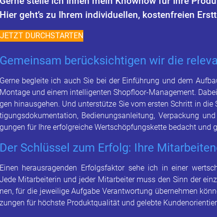
Gerne stel­le ich Ihnen mein Know­how für Ihre Pro­duk­t
Hier geht’s zu Ihrem in­di­vi­du­el­len, kos­ten­frei­en Erst­
JETZT DURCH­STAR­TEN
Ge­mein­sam be­rück­sich­ti­gen wir die re­le­va
Gerne be­glei­te ich auch Sie bei der Ein­füh­rung und dem Auf­bau Ihre
Mon­ta­ge und einem in­tel­li­gen­ten Shopf­loor-Ma­nage­ment. Dabei be
gen hin­aus­ge­hen. Und un­ter­stüt­ze Sie vom ers­ten Schritt in di
ti­gungs­do­ku­men­ta­ti­on, Be­die­nungs­an­lei­tung, Ver­pa­ckung und
gun­gen für Ihre er­folg­rei­che Wert­schöp­fungs­ket­te be­dacht und g
Der Schlüs­sel zum Er­folg: Ihre Mit­ar­bei­ten
Einen her­aus­ra­gen­den Er­folgs­fak­tor sehe ich in einer wert­schät
Jede Mit­ar­bei­te­rin und jeder Mit­ar­bei­ter muss den Sinn der ein­z
nen, für die je­wei­li­ge Auf­ga­be Ver­ant­wor­tung über­neh­men kön
zun­gen für höchs­te Pro­dukt­qua­li­tät und ge­leb­te Kun­den­ori­en­tie