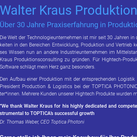
Wal­ter Kraus Pro­duk­ti­on
Über 30 Jahre Pra­xis­er­fah­rung in Pro­duk­ti­
Die Welt der Tech­no­lo­gie­un­ter­neh­men ist mir seit 30 Jah­ren in 
kei­ten in den Be­rei­chen Ent­wick­lung, Pro­duk­ti­on und Ver­trieb k
ses Wis­sen nun an an­de­re In­dus­trie­un­ter­neh­men im Mit­tel­stan
Kraus Pro­duk­ti­ons­con­sul­ting zu grün­den. Für High­tech-Pro­duk
Soft­ware schlägt mein Herz ganz be­son­ders.
Den Auf­bau einer Pro­duk­ti­on mit der ent­spre­chen­den Lo­gis­tik 
Pre­si­dent Pro­duc­tion & Lo­gis­tics bei der TOP­TI­CA PHO­TO­
ter*innen. Meh­re­re Kun­den un­se­rer High­tech Pro­duk­te wur­den m
“We thank Wal­ter Kraus for his high­ly de­di­ca­ted and com­pe­tent
stru­men­tal to TOP­TI­CA’s suc­cess­ful growth
Dr. Tho­mas Weber, CEO Top­ti­ca Pho­to­ni