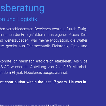
s­be­ra­tung
on und Lo­gis­tik
den ver­schie­dens­ten Be­rei­chen ver­traut. Durch Tä­tig­
enne ich die Er­folgs­fak­to­ren aus ei­ge­ner Pra­xis. Die­
d wei­ter­zu­ge­ben, war meine Mo­ti­va­ti­on, die Wal­ter
­te, ge­mixt aus Fein­me­cha­nik, Elek­tro­nik, Optik und
konn­te ich mehr­fach er­folg­reich eta­blie­ren. Als Vice
NICS AG wuchs die Ab­tei­lung von 2 auf 80 Mit­ar­bei­
it dem Phy­sik-No­bel­preis aus­ge­zeich­net.
 cont­ri­bu­ti­on wi­t­hin the last 17 years. He was in­