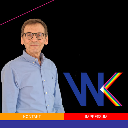
KON­TAKT
IM­PRES­SUM